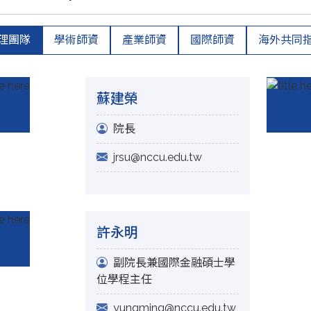
理團隊
學術師資
產業師資
國際師資
海外共同
蘇建榮
院長
jrsu@nccu.edu.tw
許永明
副院長兼國際金融碩士學
位學程主任
yungming@nccu.edu.tw