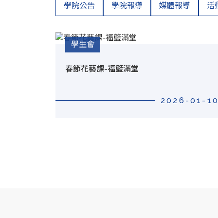
學院公告
學院報導
媒體報導
活
學生會
春節花藝課-福籃滿堂
2026-01-1