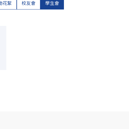
動花絮
校友會
學生會
0