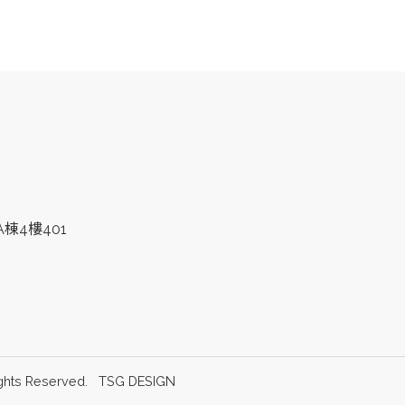
棟4樓401
hts Reserved.
TSG DESIGN