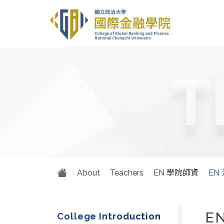
T
About
Teachers
EN 學院師資
EN
E
College Introduction